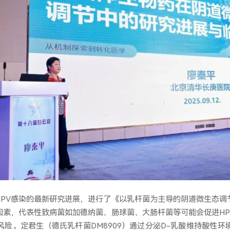
PV感染的最新研究进展，进行了《以乳杆菌为主导的阴道微生态调
因素，代表性致病菌如加德纳菌、肠球菌、大肠杆菌等可能会促进H
险。定君生（德氏乳杆菌DM8909）通过分泌D-乳酸维持酸性