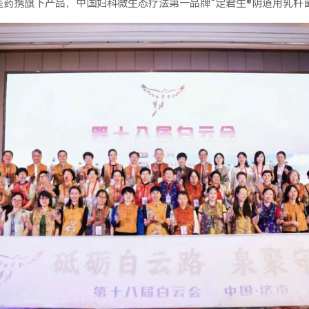
药携旗下产品，中国妇科微生态疗法第一品牌“定君生®阴道用乳杆