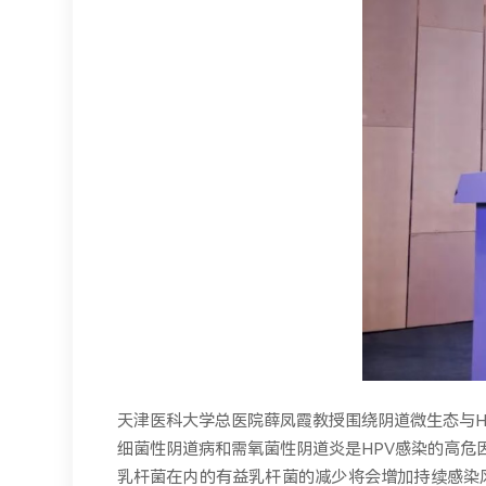
天津医科大学总医院薛凤霞教授围绕阴道微生态与H
细菌性阴道病和需氧菌性阴道炎是HPV感染的高危
乳杆菌在内的有益乳杆菌的减少将会增加持续感染风